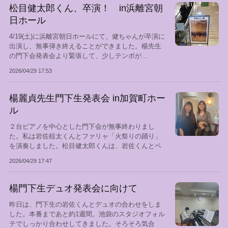
松目健太郎くん、卒演！ in浜離宮朝
日ホール
4/19(土)に浜離宮朝日ホールにて、健ちゃんが卒演に
出演し、無事弾き終えることができました。楊先生
の門下会発表会より緊張して、少しテンポが...
2026/04/29 17:53
楊麗貞先生門下生発表会 in加賀町ホー
ル
２台ピアノを中心とした門下会が無事終わりまし
た。私は岩佐椋太くんとファリャ「火祭りの踊り」
を演奏しました。松目健太郎くんは、岩佐くんとベ
ート...
2026/04/29 17:47
楊門下生デュオ発表会に向けて
昨日は、門下生の岩佐くんとデュオの合わせをしま
した。本番まであと約1週間。池袋のスタジオフォル
テでしっかり合わせしてきました。そろそろ気合