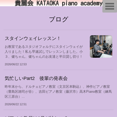
貴麗会 KATAOKA piano academy
T
o
g
g
ブログ
l
e
n
a
v
スタインウェイレッスン！
i
g
お教室であるスタジオフォルテにスタインウェイが
a
入りました！私も早速試しでレッスンしました。小
t
i
３、健ちゃん、健ちゃんのお友達と半日貸し切り！
o
オ...
n
2026/06/22 12:53
気忙しいPart2 後輩の発表会
昨年末から、ドルチェピアノ教室（文京区本駒込）、神作ピアノ教室
（豊島区雑司が谷）、吉田ピアノ教室（藤沢市）高木Piano教室（練馬
区三原台）...
2026/06/22 12:51