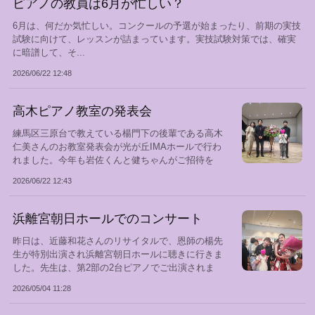
ピアノの教員は6月が忙しい？
6月は、何だか気忙しい。コンクールの予選が始まったり、前期の実技
試験に向けて、レッスンが詰まっています。実技試験対策では、確実
に暗譜して、そ...
2026/06/22 12:48
高木ピアノ教室の発表会
練馬区三原台で教えている楊門下の後輩である高木
仁美さんのお教室発表会が光が丘IMAホールで行わ
れました。今年も岩佐くんと健ちゃんがご招待を
受...
2026/06/22 12:43
浜離宮朝日ホールでのコンサート
昨日は、近藤和花さんのリサイタルで、恩師の楊先
生が特別出演され浜離宮朝日ホールに聴きに行きま
した。先生は、第2部の2台ピアノでご出演されま
し...
2026/05/04 11:28