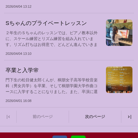
入...
2026/04/04 13:12
Sちゃんのプライベートレッスン
２年生のＳちゃんのレッスンでは、ピアノ教本以外
に、スケール練習とリズム練習を組み入れていま
す。リズム打ちはお得意で、どんどん進んでいきま
す。...
2026/04/04 13:10
卒業と入学🌸
門下生の松目健太郎くんが、桐朋女子高等学校音楽
科（男女共学）を卒業、そして桐朋学園大学作曲コ
ースに入学することになりました。また、卒演に選
ば...
2026/04/01 16:08
|
|
前のページ
次のページ