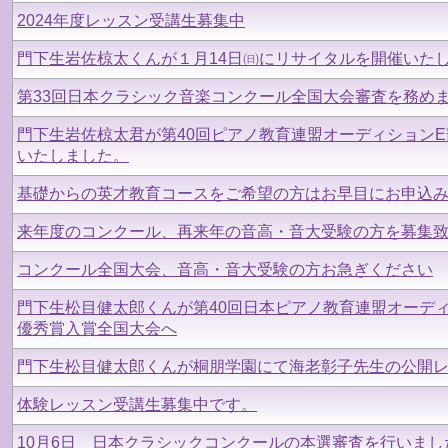
2024年度レッスン受講生募集中
門下生岩佐椋太くんが１月14日㈰にリサイタルを開催いた
第33回日本クラシック音楽コンクール全国大会審査を務め
門下生岩佐椋太君が第40回ピアノ教育連盟オーディション
いたしました。
基礎からの英才教育コースをご希望の方はお早目にお申込
来年度のコンクール、再来年の音高・音大受験の方を募集
コンクール全国大会、音高・音大受験の方お急ぎください
門下生松目健太郎くんが第40回日本ピアノ教育連盟オーデ
優秀賞入賞全国大会へ
門下生松目健太郎くんが桐朋学園にて海老彰子先生の公開
体験レッスン受講生募集中です。
10月6日 日本クラシックコンクールの本選審査を行いまし