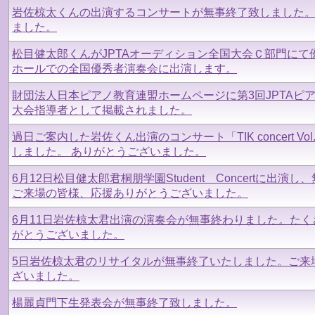
岩佐椋太くんの出演するコンサートが無事終了致しました
ました。
松目健太郎くんがJPTAオーディション全国大会Ｃ部門にて
ホールでの全国優秀者演奏会に出演します。
財団法人日本ピアノ教育連盟ホームページに第3回JPTAピ
大会指導者として掲載されました。
過日ご案内した岩佐くん出演のコンサート「TIK concert V
しました。 ありがとうございました。
6月12日松目健太郎君桐朋学園Student Concertに出演
ご来場の皆様、応援ありがとうございました。
6月11日岩佐椋太君出演の演奏会が無事終わりました。た
がとうございました。
5日岩佐椋太君のリサイタルが無事終了いたしました。ご来
ざいました。
楊麗貞門下生発表会が無事終了致しました。