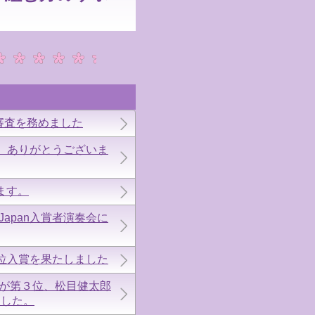
会審査を務めました
た。ありがとうございま
ます。
apan入賞者演奏会に
位入賞を果たしました
んが第３位、松目健太郎
ました。