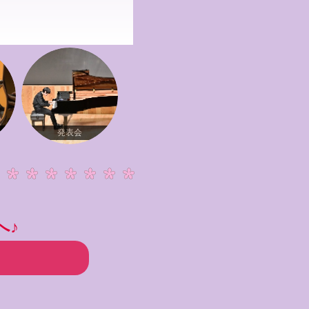
発表会
へ♪