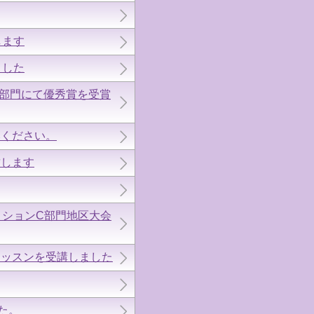
します
ました
E部門にて優秀賞を受賞
みください。
致します
ィションC部門地区大会
レッスンを受講しました
た。